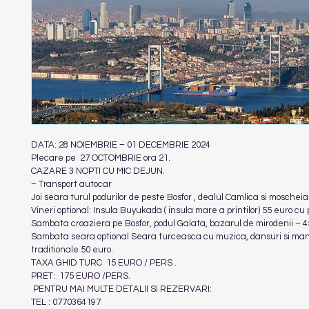
DATA: 28 NOIEMBRIE – 01 DECEMBRIE 2024
Plecare pe  27 OCTOMBRIE ora 21.
CAZARE 3 NOPTI CU MIC DEJUN.
– Transport autocar
Joi seara turul podurilor de peste Bosfor , dealul Camlica si moschei
Vineri optional: Insula Buyukada ( insula mare a printilor) 55 euro cu 
Sambata croaziera pe Bosfor, podul Galata, bazarul de mirodenii – 4
Sambata seara optional Seara turceasca cu muzica, dansuri si man
traditionale 50 euro.
TAXA GHID TURC  15 EURO / PERS .
PRET:  175 EURO /PERS.
 PENTRU MAI MULTE DETALII SI REZERVARI:
TEL : 0770364197