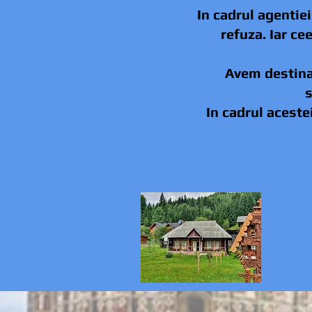
In cadrul agentiei
refuza. Iar ce
Avem destinat
s
In cadrul aceste